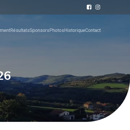
ement
Résultats
Sponsors
Photos
Historique
Contact
26