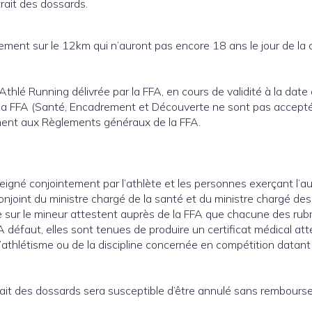
rait des dossards.
ement sur le 12km qui n’auront pas encore 18 ans le jour de la 
Athlé Running délivrée par la FFA, en cours de validité à la date
ar la FFA (Santé, Encadrement et Découverte ne sont pas accepté
ément aux Règlements généraux de la FFA.
eigné conjointement par l’athlète et les personnes exerçant l’au
onjoint du ministre chargé de la santé et du ministre chargé des
le sur le mineur attestent auprès de la FFA que chacune des rub
 défaut, elles sont tenues de produire un certificat médical at
l’athlétisme ou de la discipline concernée en compétition datant
trait des dossards sera susceptible d’être annulé sans rembours