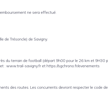
n remboursement ne sera effectué.
lle de Trésoncle) de Savigny.
près du terrain de football (départ 9h00 pour le 26 km et 9H30 p
net : www.trail-savigny.fr et https://sgchrono.fr/evenements
ments des routes. Les concurrents devront respecter le code de 