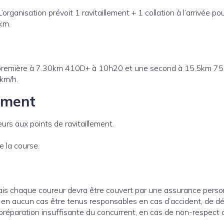
L’organisation prévoit 1 ravitaillement + 1 collation à l’arrivée p
 km.
une première à 7.30km 410D+ à 10h20 et une second à 15.5km
km/h.
ement
urs aux points de ravitaillement.
e la course.
ais chaque coureur devra être couvert par une assurance perso
t en aucun cas être tenus responsables en cas d’accident, de dé
réparation insuffisante du concurrent, en cas de non-respect d