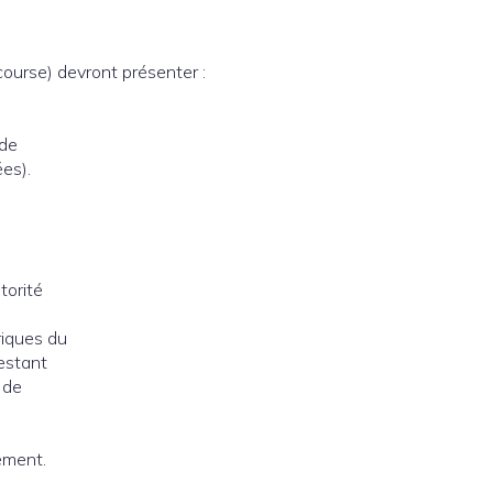
course) devront présenter :
 de
es).
torité
riques du
testant
 de
ement.