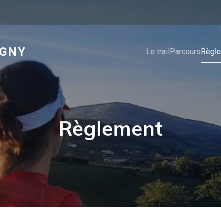
IGNY
Le trail
Parcours
Règl
Règlement